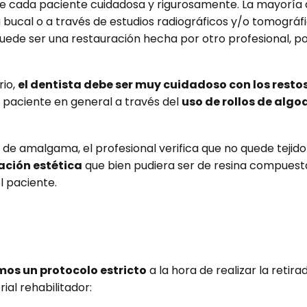
o de cada paciente cuidadosa y rigurosamente. La mayoría 
a bucal o a través de estudios radiográficos y/o tomográf
uede ser una restauración hecha por otro profesional, po
rio,
el dentista debe ser muy cuidadoso con los resto
 al paciente en general a través del
uso de rollos de algo
de amalgama, el profesional verifica que no quede tejido
ación estética
que bien pudiera ser de resina compuesta
l paciente.
mos un protocolo estricto
a la hora de realizar la reti
ial rehabilitador: