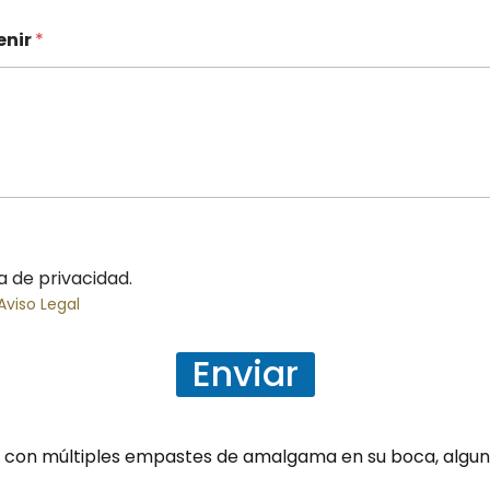
enir
*
ca de privacidad.
Aviso Legal
Enviar
 con múltiples empastes de amalgama en su boca, alguno