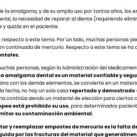
e la amalgama, y de su amplio uso por tantos años, los
erial, la necesidad de reparar al diente (requiriendo elimi
y quizás en el paciente.
s respecto a este tema. Por un lado, muchas personas 
ción continuada de mercurio. Respecto a este tema se ha 
ntales.
n muchas personas, según la Administración del Medicamen
la amalgama dental es un material confiable y segur
bina con los demás elementos, se convierte en un materi
a fecha, no hay un solo caso
reportado y demostrado
continúa siendo un material de elección para ciertos ca
opea está prohibido su uso
, para determinados pacien
 limitar su contaminación ambiental.
itar y reemplazar empastes de mercurio es la falta d
guida por las fracturas del material que generalmen