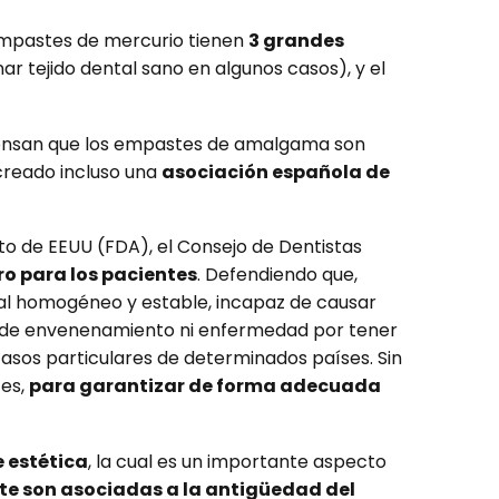
 empastes de mercurio tienen
3 grandes
nar tejido dental sano en algunos casos), y el
piensan que los empastes de amalgama son
creado incluso una
asociación española de
to de EEUU (FDA), el Consejo de Dentistas
o para los pacientes
. Defendiendo que,
al homogéneo y estable, incapaz de causar
de envenenamiento ni enfermedad por tener
sos particulares de determinados países. Sin
tes,
para garantizar de forma adecuada
e estética
, la cual es un importante aspecto
te son asociadas a la antigüedad del