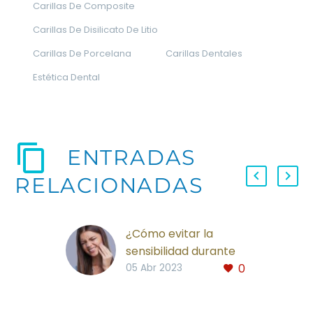
Carillas De Composite
Carillas De Disilicato De Litio
Carillas De Porcelana
Carillas Dentales
Estética Dental
ENTRADAS
RELACIONADAS
¿Cómo evitar la
sensibilidad durante
0
un blanqueamiento
05 Abr 2023
dental?
Algunos pacientes