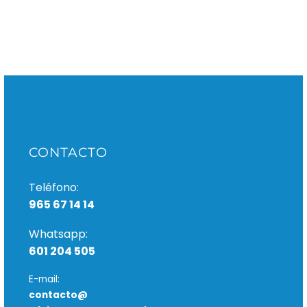
pueden experimentar
sensibilidad durante
un blanqueamiento
dental o tras finalizar
el tratamiento,
provocada por las
sustancias utilizadas
para aclarar la…
CONTACTO
Teléfono:
965 67 14 14
Whatsapp:
601 204 505
E-mail:
contacto@