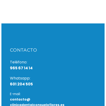
Son muchas las
personas que tienen
miedo al dentista, y
que realmente sufren
cada vez que deben
realizarse una revisión
o…
CONTACTO
Teléfono:
965 67 14 14
Whatsapp:
601 204 505
E-mail:
contacto@
clinicadentalconsueloflores.es