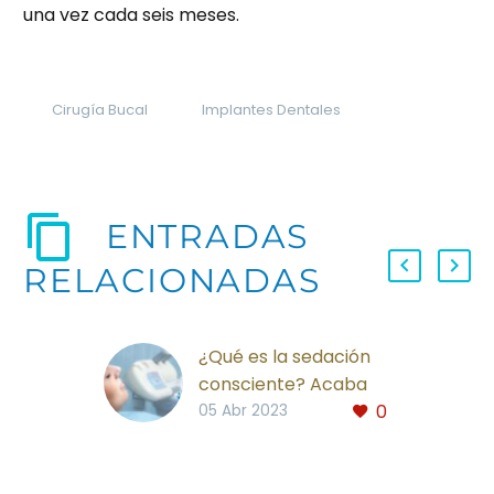
una vez cada seis meses.
Cirugía Bucal
Implantes Dentales
ENTRADAS
RELACIONADAS
¿Qué es la sedación
consciente? Acaba
0
con tu miedo al
05 Abr 2023
dentista de una vez
por todas