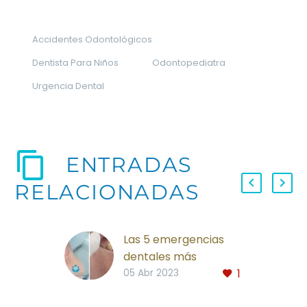
Accidentes Odontológicos
Dentista Para Niños
Odontopediatra
Urgencia Dental
ENTRADAS
RELACIONADAS
Las 5 emergencias
dentales más
1
comunes, y cómo
05 Abr 2023
actuar para calmar