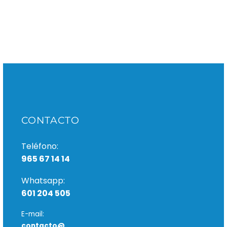
los nervios
Es cierto que llevar
una buena rutina de
higiene dental, así
como acudir
regularmente al
dentista, ayuda a
prevenir la…
CONTACTO
Teléfono:
965 67 14 14
Whatsapp:
601 204 505
E-mail:
contacto@