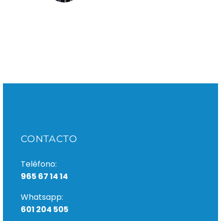
implante dental que
has de seguir sí o sí
En nuestra clínica
dental en San Vicente
del Raspeig contamos
con un amplio equipo
de profesionales
especializados
en implantes
dentales, que se
encargará de…
CONTACTO
Teléfono:
965 67 14 14
Whatsapp:
601 204 505