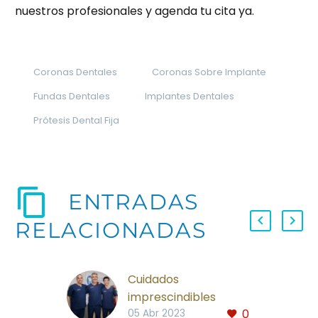
nuestros profesionales y agenda tu cita ya.
Coronas Dentales
Coronas Sobre Implante
Fundas Dentales
Implantes Dentales
Prótesis Dental Fija
ENTRADAS
RELACIONADAS
Cuidados
imprescindibles
0
después de un
05 Abr 2023