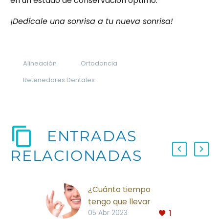
en un estado de conservación óptimo.
¡Dedícale una sonrisa a tu nueva sonrisa!
Alineación
Ortodoncia
Retenedores Dentales
ENTRADAS
RELACIONADAS
¿Cuánto tiempo
tengo que llevar
1
ortodoncia? Factores
05 Abr 2023