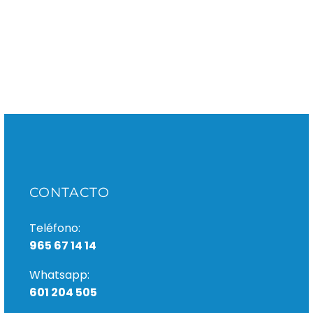
clave para su
duración
CONTACTO
Teléfono:
965 67 14 14
Whatsapp:
601 204 505