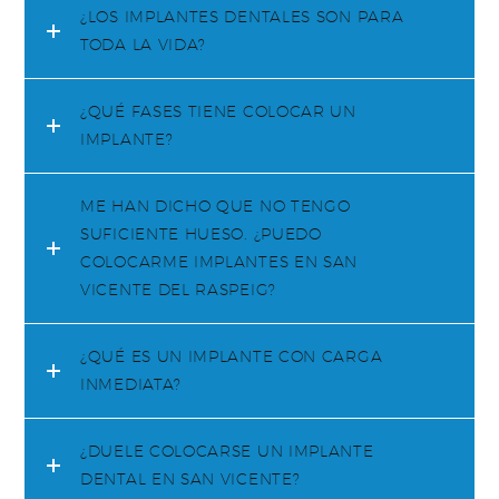
¿LOS IMPLANTES DENTALES SON PARA
TODA LA VIDA?
¿QUÉ FASES TIENE COLOCAR UN
IMPLANTE?
ME HAN DICHO QUE NO TENGO
SUFICIENTE HUESO. ¿PUEDO
COLOCARME IMPLANTES EN SAN
VICENTE DEL RASPEIG?
¿QUÉ ES UN IMPLANTE CON CARGA
INMEDIATA?
¿DUELE COLOCARSE UN IMPLANTE
DENTAL EN SAN VICENTE?