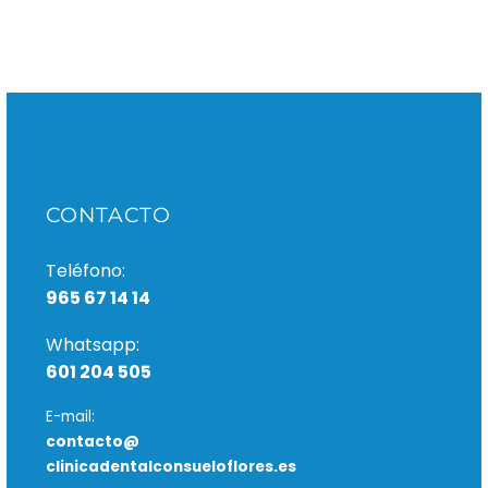
CONTACTO
Teléfono:
965 67 14 14
Whatsapp:
601 204 505
E-mail:
contacto@
clinicadentalconsueloflores.es