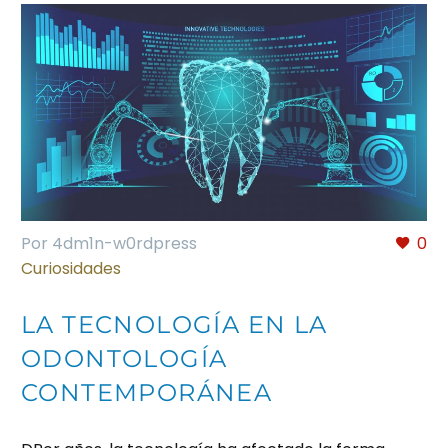
Por 4dm1n-w0rdpress
0
Curiosidades
LA TECNOLOGÍA EN LA
ODONTOLOGÍA
CONTEMPORÁNEA