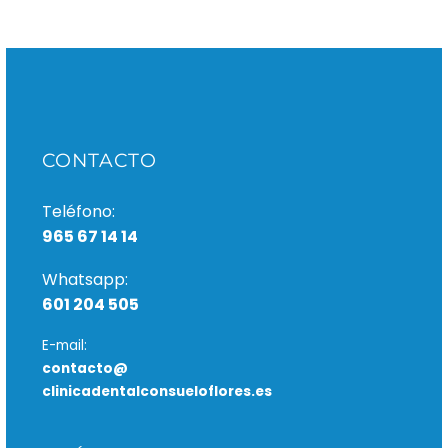
CONTACTO
Teléfono:
965 67 14 14
Whatsapp:
601 204 505
E-mail:
contacto@
clinicadentalconsueloflores.es