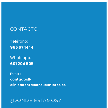
CONTACTO
Teléfono:
965 67 14 14
Whatsapp:
601 204 505
E-mail:
contacto@
clinicadentalconsueloflores.es
¿DÓNDE ESTAMOS?